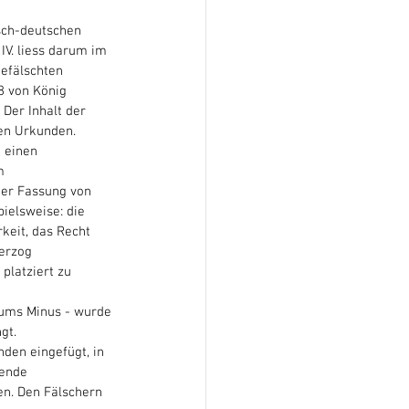
sch-deutschen 
IV. liess darum im 
gefälschten 
8 von König 
 Der Inhalt der 
hen Urkunden.
 einen 
m 
er Fassung von 
ielsweise: die 
keit, das Recht 
erzog 
platziert zu 
iums Minus - wurde 
gt.
den eingefügt, in 
ende 
en. Den Fälschern 