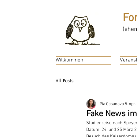
Fo
(ehem
Willkommen
Veranst
All Posts
Pia Casanova
5. Apr.
Fake News im 
Studienreise nach Speye
Datum: 24. und 25 März 
Besuch des Kaiserdoms u