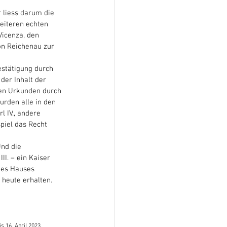
r liess darum die 
eiteren echten 
icenza, den 
on Reichenau zur 
estätigung durch 
er Inhalt der 
ken Urkunden durch 
rden alle in den 
 IV., andere 
piel das Recht 
nd die 
I. – ein Kaiser 
des Hauses 
 heute erhalten. 
 16. April 2023.