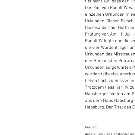
fiel nicht auf, dass der 
Das Ziel von Rudolf IV. w
einzelnen Urkunden in ei
Urkunden. Diesen Fälschu
Diözesanbischof Gottfrie
Prüfung vor. Am 11. Juli 
Rudolf IV. legte nun dies
die vier Würdenträger un
Urkunden das Misstrauen 
den Humanisten Petrarca 
Urkunden aufgeführten Pri
wurden teilweise anerkan
Lehen hoch zu Ross zu e
Trotzdem liess Karl IV. z
Habsburger hielten am Pri
aus dem Haus Habsburg – o
Habsburg. Der Titel des E
Quellen:
Ausstellung «Die Habsburger im 