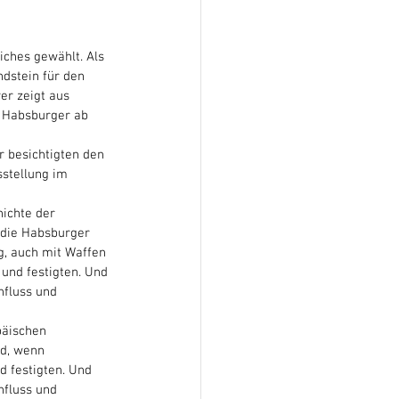
ches gewählt. Als 
dstein für den 
er zeigt aus 
r Habsburger ab 
 besichtigten den 
stellung im 
 
ichte der 
 die Habsburger 
g, auch mit Waffen 
und festigten. Und 
nfluss und 
päischen 
nd, wenn 
 festigten. Und 
nfluss und 