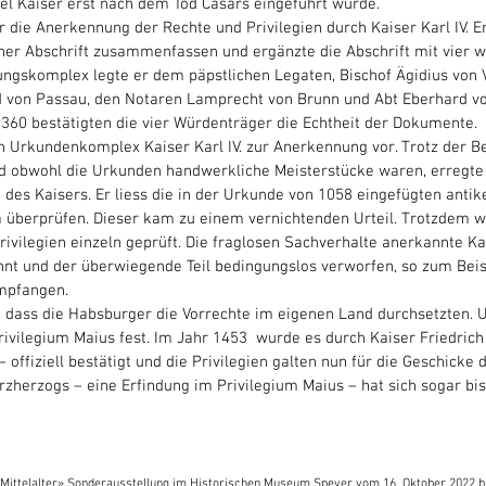
Titel Kaiser erst nach dem Tod Cäsars eingeführt wurde.
ar die Anerkennung der Rechte und Privilegien durch Kaiser Karl IV. E
ner Abschrift zusammenfassen und ergänzte die Abschrift mit vier w
ngskomplex legte er dem päpstlichen Legaten, Bischof Ägidius von V
d von Passau, den Notaren Lamprecht von Brunn und Abt Eberhard v
1360 bestätigten die vier Würdenträger die Echtheit der Dokumente. 
en Urkundenkomplex Kaiser Karl IV. zur Anerkennung vor. Trotz der B
d obwohl die Urkunden handwerkliche Meisterstücke waren, erregte d
des Kaisers. Er liess die in der Urkunde von 1058 eingefügten anti
überprüfen. Dieser kam zu einem vernichtenden Urteil. Trotzdem wu
vilegien einzeln geprüft. Die fraglosen Sachverhalte anerkannte Karl
nt und der überwiegende Teil bedingungslos verworfen, so zum Beis
mpfangen. 
u, dass die Habsburger die Vorrechte im eigenen Land durchsetzten. U
vilegium Maius fest. Im Jahr 1453  wurde es durch Kaiser Friedrich II
ffiziell bestätigt und die Privilegien galten nun für die Geschicke 
rzherzogs – eine Erfindung im Privilegium Maius – hat sich sogar bis
Mittelalter» Sonderausstellung im Historischen Museum Speyer vom 16. Oktober 2022 bis