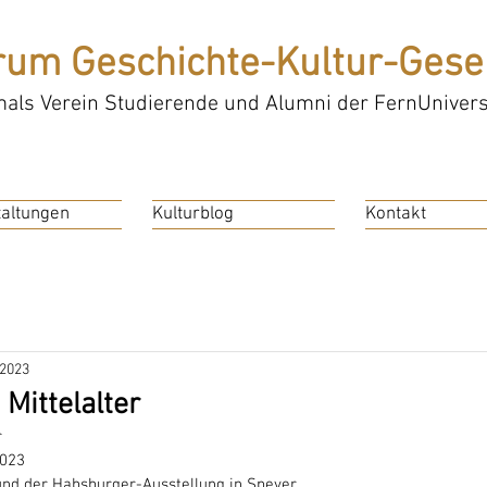
rum Geschichte-Kultur-Gesel
als Verein Studierende und Alumni der FernUniversi
altungen
Kulturblog
Kontakt
 2023
Mittelalter
r
2023
nd der Habsburger-Ausstellung in Speyer