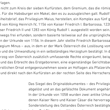
rlagen. 
 nicht zum Kreis der sieben Kurfürsten, dem Gremium, das die römi
 Für die Habsburger ein Makel, den es zu auszugleichen galt. Rudolf 
heitsbrief, das Privilegium Maius, herstellen, ein Komplex aus fünf 
 von König Heinrich IV., 1156 von Kaiser Friedrich I. Barbarossa, 122
ser Friedrich II und 1283 von König Rudolf I. ausgestellt worden sein.
wegs frei erfunden, sondern basierte teilweise auf die ursprünglic
 in der Urkunde von 1156. In diesem Jahr stellte Friedrich Barbarossa
ilegium Minus – aus, in dem er der Mark Österreich die Loslösung vo
nd die Umwandlung in ein selbständiges Herzogtum bestätigt. In d
rzog von Österreich zusätzlich umfassende Rechte eingeräumt, beisp
 und das Erbrecht des Erstgeborenen, eine eigenständige Gerichtsbar
ürstlichen Ornat entgegenzunehmen sowie an Hoftagen als Pfalzerzh
nd direkt nach den Kurfürsten an der rechten Seite des Herrschers 
Das Siegel des Originaldokumentes – des Privileg
abgelöst und an das gefälschte Dokument angehän
In der Urkunde von 1058 wurden zwei antike Urkun
denen Kaiser Nero und Kaiser Cäsar die hervorrag
Sonderstellung des Ostlandes Österreich bestätigt