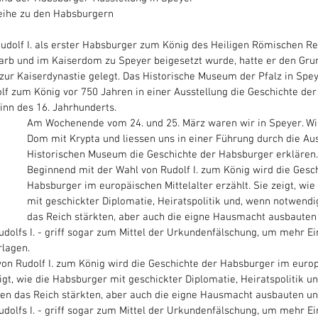
eihe zu den Habsburgern
dolf I. als erster Habsburger zum König des Heiligen Römischen Rei
rb und im Kaiserdom zu Speyer beigesetzt wurde, hatte er den Grun
zur Kaiserdynastie gelegt. Das Historische Museum der Pfalz in Spey
lf zum König vor 750 Jahren in einer Ausstellung die Geschichte de
inn des 16. Jahrhunderts. 
Am Wochenende vom 24. und 25. März waren wir in Speyer. Wir
Dom mit Krypta und liessen uns in einer Führung durch die Aus
Historischen Museum die Geschichte der Habsburger erklären.
Beginnend mit der Wahl von Rudolf I. zum König wird die Gesch
Habsburger im europäischen Mittelalter erzählt. Sie zeigt, wie
mit geschickter Diplomatie, Heiratspolitik und, wenn notwendi
das Reich stärkten, aber auch die eigne Hausmacht ausbauten 
Rudolfs I. - griff sogar zum Mittel der Urkundenfälschung, um mehr Ei
rlagen. 
on Rudolf I. zum König wird die Geschichte der Habsburger im euro
zeigt, wie die Habsburger mit geschickter Diplomatie, Heiratspolitik u
en das Reich stärkten, aber auch die eigne Hausmacht ausbauten und
Rudolfs I. - griff sogar zum Mittel der Urkundenfälschung, um mehr Ei