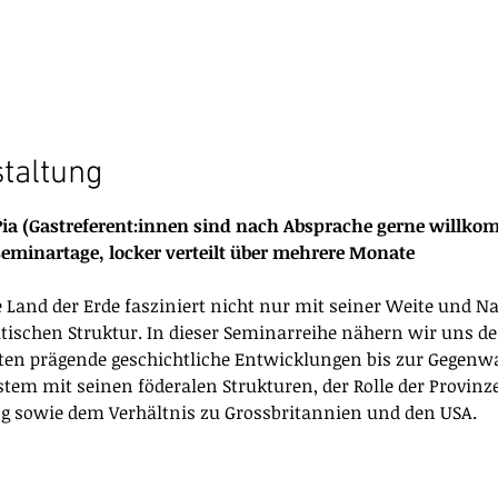
staltung
en: 	Ursi und Pia (Gastreferent:innen sind nach Absprache gerne will
: 			3–4 Seminartage, locker verteilt über mehrere Monate
 Land der Erde fasziniert nicht nur mit seiner Weite und N
itischen Struktur. In dieser Seminarreihe nähern wir uns d
hten prägende geschichtliche Entwicklungen bis zur Gegenw
ystem mit seinen föderalen Strukturen, der Rolle der Provinz
ng sowie dem Verhältnis zu Grossbritannien und den USA.