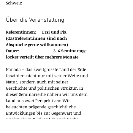
Schweiz
Über die Veranstaltung
Referentinnen: 	Ursi und Pia 
(Gastreferent:innen sind nach 
Absprache gerne willkommen)
Dauer: 			3–4 Seminartage, 
locker verteilt über mehrere Monate
Kanada – das zweitgrösste Land der Erde 
fasziniert nicht nur mit seiner Weite und 
Natur, sondern auch mit seiner 
Geschichte und politischen Struktur. In 
dieser Seminarreihe nähern wir uns dem 
Land aus zwei Perspektiven: Wir 
beleuchten prägende geschichtliche 
Entwicklungen bis zur Gegenwart und 
werfen einen Blick auf das politische 
System mit seinen föderalen Strukturen, 
der Rolle der Provinzen, der Bedeutung 