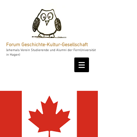
Forum Geschichte-Kultur-Gesellschaft
(ehemals Verein Studierende und Alumni der FernUniversität
in Hagen)