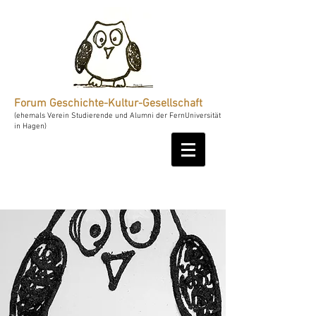
Forum Geschichte-Kultur-Gesellschaft
(ehemals Verein Studierende und Alumni der FernUniversität
in Hagen)