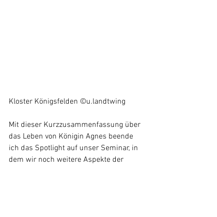
Kloster Königsfelden ©u.landtwing
Mit dieser Kurzzusammenfassung über 
das Leben von Königin Agnes beende 
ich das Spotlight auf unser Seminar, in 
dem wir noch weitere Aspekte der 
frühen Habsburger beleuchtet haben. 
Ich danke den Referenten Günter, Ruedi 
und Ursi für die spannenden Beiträge. 